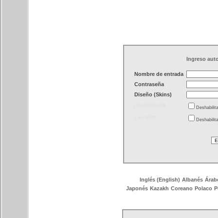
Ingreso aut
Nombre de entrada
Contraseña
Diseño (Skins)
[10.70.103.254]
Deshabilit
1:46:56PM
Deshabilit
Inglés (English)
Albanés
Árab
Japonés
Kazakh
Coreano
Polaco
P